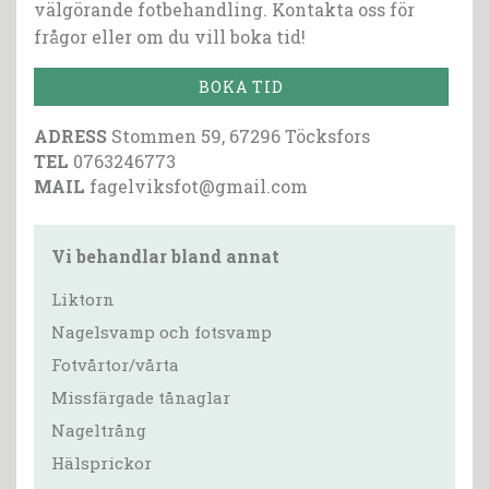
välgörande fotbehandling. Kontakta oss för
frågor eller om du vill boka tid!
BOKA TID
ADRESS
Stommen 59, 67296 Töcksfors
TEL
0763246773
MAIL
fagelviksfot@gmail.com
Vi behandlar bland annat
Liktorn
Nagelsvamp och fotsvamp
Fotvårtor/vårta
Missfärgade tånaglar
Nageltrång
Hälsprickor