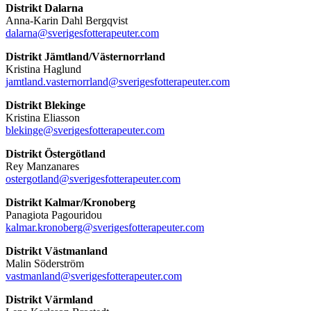
Distrikt Dalarna
Anna-Karin Dahl Bergqvist
dalarna@sverigesfotterapeuter.com
Distrikt Jämtland/Västernorrland
Kristina Haglund
jamtland.vasternorrland@sverigesfotterapeuter.com
Distrikt Blekinge
Kristina Eliasson
blekinge@sverigesfotterapeuter.com
Distrikt Östergötland
Rey Manzanares
ostergotland@sverigesfotterapeuter.com
Distrikt Kalmar/Kronoberg
Panagiota Pagouridou
kalmar.kronoberg@sverigesfotterapeuter.com
Distrikt Västmanland
Malin Söderström
vastmanland@sverigesfotterapeuter.com
Distrikt Värmland