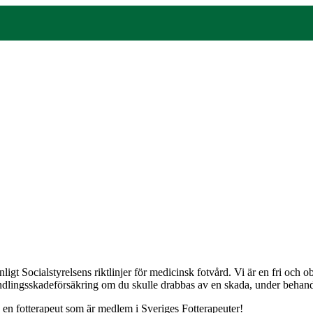
gt Socialstyrelsens riktlinjer för medicinsk fotvård. Vi är en fri och
andlingsskadeförsäkring om du skulle drabbas av en skada, under behandli
j en fotterapeut som är medlem i Sveriges Fotterapeuter!