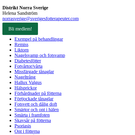
Distrikt Norra Sverige
Helena Sandström
norrasverige@sverigesfotterapeuter.com
Bli medlem!
Exempel på behandlingar
Remiss
Liktorn
Nagelsvamp och fotsvamp
Diabetesfötter
Fotvårtor/vårta
Missfärgade tånaglar
Nageltrång
Hallux Valgus
Hälsprickor
Förhårdnader på fötterna
Förtjockade tånaglar
Fotsvett och dålig doft
Smärtor och ont i hälen
Smärta i framfoten
Skavsår på fötterna
Psoriasis
Ont i fötterna