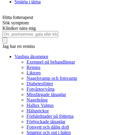
Smärta i tårna
Hitta fotterapeut
Sök symptom
Kliniker nära mig
Jag har en remiss
Vanliga åkommor
Exempel på behandlingar
Remiss
Liktorn
Nagelsvamp och fotsvamp
Diabetesfötter
Fotvårtor/vårta
Missfärgade tånaglar
Nageltrång
Hallux Valgus
Hälsprickor
Förhårdnader på fötterna
Förtjockade tånaglar
Fotsvett och dålig doft
Smärtor och ont i hälen