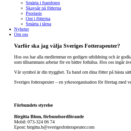
Smärta i framfoten
Skavsår på fötterna
Psoriasis
Ont i fötterna
Smärta i tårna
Nyheter
Om oss
Varför ska jag välja Sveriges Fotterapeuter?
Hos oss har alla medlemmar en gedigen utbildning och är godkänd
som tillsammans arbetar för en bättre fothälsa. Hos oss ingår ä
Vår symbol är din trygghet. Ta hand om dina fötter på bästa sät
Sveriges fotterapeuter – en yrkesorganisation för företag med ve
Förbundets styrelse
Birgitta Blom, förbundsordförande
Mobil: 073-324 06 74
Epost: birgitta.b@sverigesfotterapeuter.com