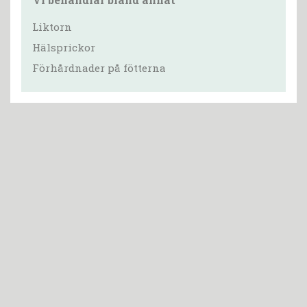
Liktorn
Hälsprickor
Förhårdnader på fötterna