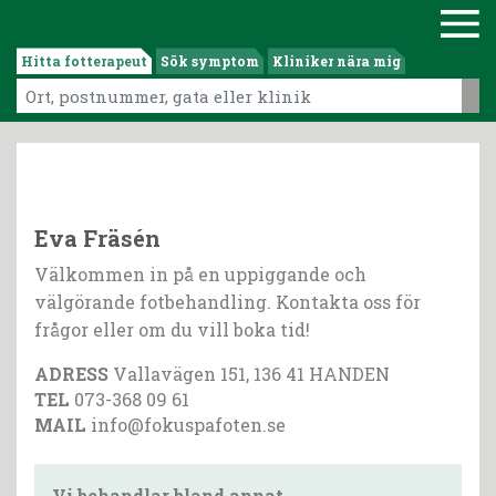
Hitta fotterapeut
Sök symptom
Kliniker nära mig
Eva Fräsén
Välkommen in på en uppiggande och
välgörande fotbehandling. Kontakta oss för
frågor eller om du vill boka tid!
ADRESS
Vallavägen 151, 136 41 HANDEN
TEL
073-368 09 61
MAIL
info@fokuspafoten.se
Vi behandlar bland annat