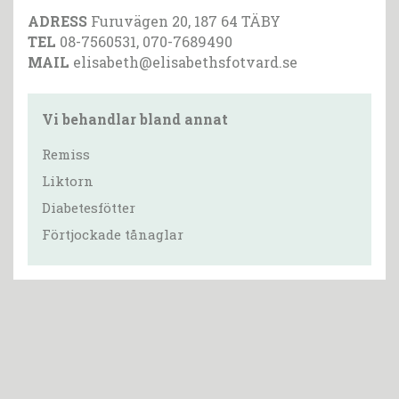
ADRESS
Furuvägen 20, 187 64 TÄBY
TEL
08-7560531, 070-7689490
MAIL
elisabeth@elisabethsfotvard.se
Vi behandlar bland annat
Remiss
Liktorn
Diabetesfötter
Förtjockade tånaglar