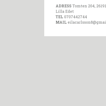
ADRESS
Tomten 204, 26191
Lilla Edet
TEL
0707442744
MAIL
eilacarlsson8@gmai