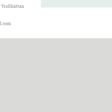
 Trollhättan
l.com