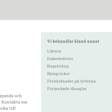
Vi behandlar bland annat
Liktorn
Diabetesfötter
Nageltrång
Hälsprickor
Förhårdnader på fötterna
Förtjockade tånaglar
ggande och
 Kontakta oss
boka tid!