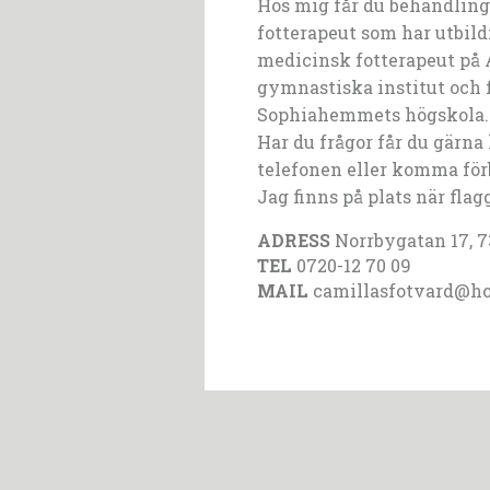
Hos mig får du behandling
fotterapeut som har utbild
medicinsk fotterapeut på
gymnastiska institut och 
Sophiahemmets högskola.
Har du frågor får du gärna
telefonen eller komma för
Jag finns på plats när flag
ADRESS
Norrbygatan 17, 
TEL
0720-12 70 09
MAIL
camillasfotvard@h