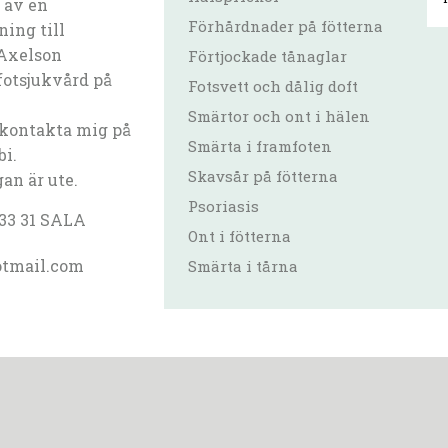
 av en
Förhårdnader på fötterna
ning till
 Axelson
Förtjockade tånaglar
fotsjukvård på
Fotsvett och dålig doft
Smärtor och ont i hälen
 kontakta mig på
Smärta i framfoten
bi.
Skavsår på fötterna
gan är ute.
Psoriasis
733 31 SALA
Ont i fötterna
otmail.com
Smärta i tårna