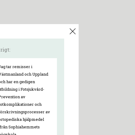
rigt:
Jag tar remisser i
Västmanland och Uppland
och har en gedigen
utbildning i Fotsjukvård-
Prevention av
fotkomplikationer och
förskrivningsprocesser av
ortopediska hjälpmedel
ifrån Sophiahemmets
högskola