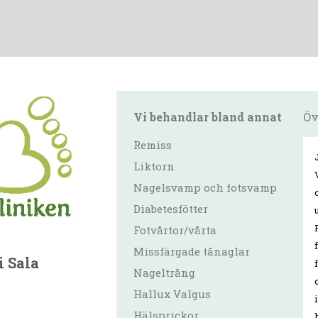
Vi behandlar bland annat
Öv
Remiss
Liktorn
Nagelsvamp och fotsvamp
Diabetesfötter
Fotvårtor/vårta
Missfärgade tånaglar
i Sala
Nageltrång
Hallux Valgus
.
Hälsprickor