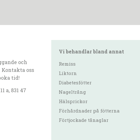
Vi behandlar bland annat
ggande och
Remiss
 Kontakta oss
Liktorn
boka tid!
Diabetesfötter
1 a, 831 47
Nageltrång
Hälsprickor
Förhårdnader på fötterna
Förtjockade tånaglar