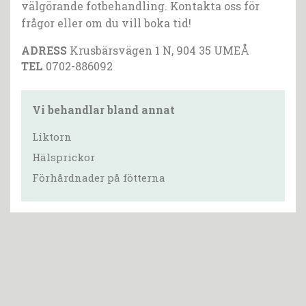
välgörande fotbehandling. Kontakta oss för
frågor eller om du vill boka tid!
ADRESS
Krusbärsvägen 1 N, 904 35 UMEÅ
TEL
0702-886092
Vi behandlar bland annat
Liktorn
Hälsprickor
Förhårdnader på fötterna