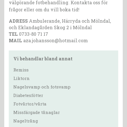
välgörande fotbehandling. Kontakta oss för
frågor eller om du vill boka tid!
ADRESS
Ambulerande, Härryda och Mölndal,
och Eklandagården Skog 2 i Mölndal
TEL
0733-80 71 17
MAIL
aza.johansson@hotmail.com
Vi behandlar bland annat
Remiss
Liktorn
Nagelsvamp och fotsvamp
Diabetesfötter
Fotvårtor/vårta
Missfärgade tånaglar
Nageltrång