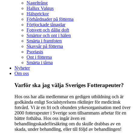
Nageltrång
Hallux Valgus
Hälsprickor
Förhårdnader på fötterna
Förtjockade tånaglar
Fotsvett och dålig doft
Smärtor och ont i hälen
Smärta i framfoten
Skavsår på fötterna
Psoriasis
Ont i fötterna
Smärta i tårna
Nyheter
Om oss
Varför ska jag välja Sveriges Fotterapeuter?
Hos oss har alla medlemmar en gedigen utbildning och är
godkända enligt Socialstyrelsens riktlinjer för medicinsk
fotvård. Vi är en fri och obunden yrkesorganisation med över
2000 fotterapeuter i Sverige som tillsammans arbetar för en
bättre fothälsa. Hos oss ingår även en
behandlingsskadeförsäkring om du skulle drabbas av en
skada, under behandling, eller till följd av behandlingen!