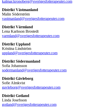
kalmar.kronoberg@sverigesfotterapeuter.com
Distrikt Västmanland
Malin Söderström
vastmanland@sverigesfotterapeuter.com
Distrikt Värmland
Lena Karlsson Brostedt
varmland@sverigesfotterapeuter.com
Distrikt Uppland
Kristina Lindström
uppland@sverigesfotterapeuter.com
Distrikt Södermanland
Sofia Johansson
sodermanland@sverigesfotterapeuter.com
Distrikt Gävleborg
Sofie Almkvist
gavleborg@sverigesfotterapeuter.com
Distrikt Gotland
Linda Josefsson
gotland@sverigesfotterapeuter.com