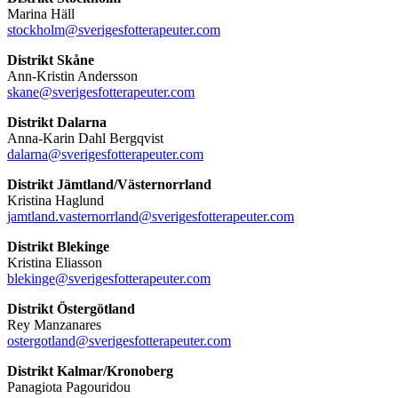
Marina Häll
stockholm@sverigesfotterapeuter.com
Distrikt Skåne
Ann-Kristin Andersson
skane@sverigesfotterapeuter.com
Distrikt Dalarna
Anna-Karin Dahl Bergqvist
dalarna@sverigesfotterapeuter.com
Distrikt Jämtland/Västernorrland
Kristina Haglund
jamtland.vasternorrland@sverigesfotterapeuter.com
Distrikt Blekinge
Kristina Eliasson
blekinge@sverigesfotterapeuter.com
Distrikt Östergötland
Rey Manzanares
ostergotland@sverigesfotterapeuter.com
Distrikt Kalmar/Kronoberg
Panagiota Pagouridou