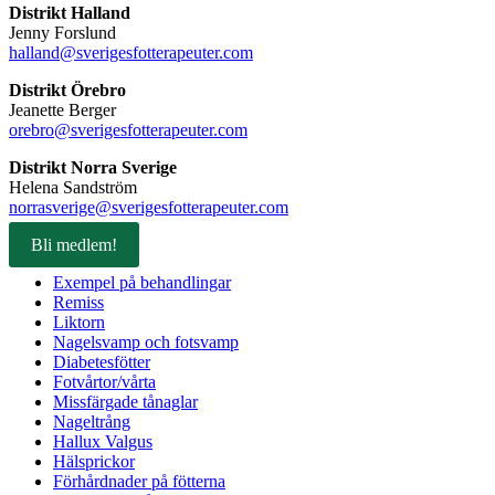
Distrikt Halland
Jenny Forslund
halland@sverigesfotterapeuter.com
Distrikt Örebro
Jeanette Berger
orebro@sverigesfotterapeuter.com
Distrikt Norra Sverige
Helena Sandström
norrasverige@sverigesfotterapeuter.com
Bli medlem!
Exempel på behandlingar
Remiss
Liktorn
Nagelsvamp och fotsvamp
Diabetesfötter
Fotvårtor/vårta
Missfärgade tånaglar
Nageltrång
Hallux Valgus
Hälsprickor
Förhårdnader på fötterna