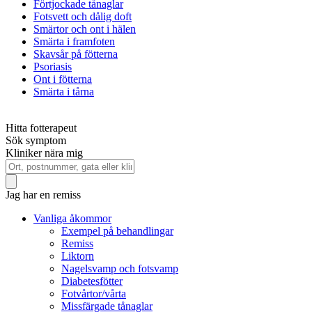
Förtjockade tånaglar
Fotsvett och dålig doft
Smärtor och ont i hälen
Smärta i framfoten
Skavsår på fötterna
Psoriasis
Ont i fötterna
Smärta i tårna
Hitta fotterapeut
Sök symptom
Kliniker nära mig
Jag har en remiss
Vanliga åkommor
Exempel på behandlingar
Remiss
Liktorn
Nagelsvamp och fotsvamp
Diabetesfötter
Fotvårtor/vårta
Missfärgade tånaglar