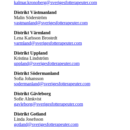
kalmar.kronoberg@sverigesfotterapeuter.com
Distrikt Västmanland
Malin Söderström
vastmanland@sverigesfotterapeuter.com
Distrikt Värmland
Lena Karlsson Brostedt
varmland@sverigesfotterapeuter.com
Distrikt Uppland
Kristina Lindström
uppland@sverigesfotterapeuter.com
Distrikt Södermanland
Sofia Johansson
sodermanland@sverigesfotterapeuter.com
Distrikt Gävleborg
Sofie Almkvist
gavleborg@sverigesfotterapeuter.com
Distrikt Gotland
Linda Josefsson
gotland@sverigesfotterapeuter.com