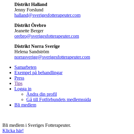
Distrikt Halland
Jenny Forslund
halland@sverigesfotterapeuter.com
Distrikt Örebro
Jeanette Berger
orebro@sverigesfotterapeuter.com
Distrikt Norra Sverige
Helena Sandström
norrasverige@sverigesfotterapeuter.com
Samarbeten
Exempel på behandlingar
Press
Tips
Logga in
Ändra din profil
Gå till Fotförbundets medlemssida
Bli medlem
Bli medlem i Sveriges Fotterapeuter.
Klicka här!