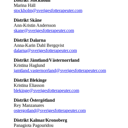
Distrikt Stockholm
Marina Häll
stockholm@sverigesfotterapeuter.com
Distrikt Skåne
Ann-Kristin Andersson
skane@sverigesfotterapeuter.com
Distrikt Dalarna
Anna-Karin Dahl Bergqvist
dalarna@sverigesfotterapeuter.com
Distrikt Jämtland/Västernorrland
Kristina Haglund
jamtland.vasternorrland@sverigesfotterapeuter.com
Distrikt Blekinge
Kristina Eliasson
blekinge@sverigesfotterapeuter.com
Distrikt Östergötland
Rey Manzanares
ostergotland@sverigesfotterapeuter.com
Distrikt Kalmar/Kronoberg
Panagiota Pagouridou