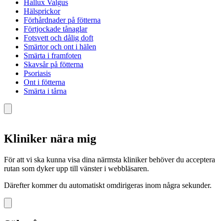
Hallux Valgus
Hälsprickor
Förhårdnader på fötterna
Förtjockade tånaglar
Fotsvett och dålig doft
Smärtor och ont i hälen
Smärta i framfoten
Skavsår på fötterna
Psoriasis
Ont i fötterna
Smärta i tårna
Kliniker nära mig
För att vi ska kunna visa dina närmsta kliniker behöver du acceptera
rutan som dyker upp till vänster i webbläsaren.
Därefter kommer du automatiskt omdirigeras inom några sekunder.