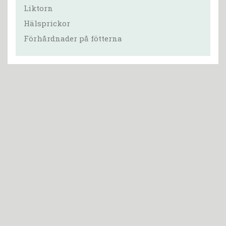
Liktorn
Hälsprickor
Förhårdnader på fötterna