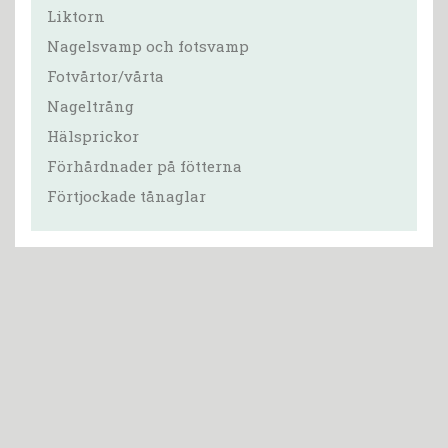
Liktorn
Nagelsvamp och fotsvamp
Fotvårtor/vårta
Nageltrång
Hälsprickor
Förhårdnader på fötterna
Förtjockade tånaglar