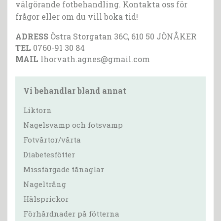
välgörande fotbehandling. Kontakta oss för
frågor eller om du vill boka tid!
ADRESS
Östra Storgatan 36C, 610 50 JÖNÅKER
TEL
0760-91 30 84
MAIL
lhorvath.agnes@gmail.com
Vi behandlar bland annat
Liktorn
Nagelsvamp och fotsvamp
Fotvårtor/vårta
Diabetesfötter
Missfärgade tånaglar
Nageltrång
Hälsprickor
Förhårdnader på fötterna