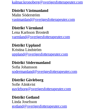
kalmar.kronoberg@sverigesfotterapeuter.com
Distrikt Västmanland
Malin Söderström
vastmanland@sverigesfotterapeuter.com
Distrikt Värmland
Lena Karlsson Brostedt
varmland@sverigesfotterapeuter.com
Distrikt Uppland
Kristina Lindström
uppland@sverigesfotterapeuter.com
Distrikt Södermanland
Sofia Johansson
sodermanland@sverigesfotterapeuter.com
Distrikt Gävleborg
Sofie Almkvist
gavleborg@sverigesfotterapeuter.com
Distrikt Gotland
Linda Josefsson
gotland@sverigesfotterapeuter.com