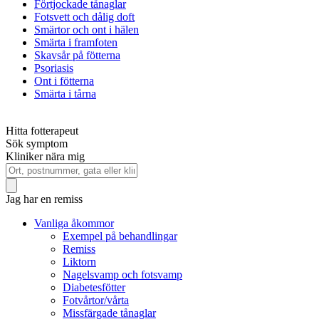
Förtjockade tånaglar
Fotsvett och dålig doft
Smärtor och ont i hälen
Smärta i framfoten
Skavsår på fötterna
Psoriasis
Ont i fötterna
Smärta i tårna
Hitta fotterapeut
Sök symptom
Kliniker nära mig
Jag har en remiss
Vanliga åkommor
Exempel på behandlingar
Remiss
Liktorn
Nagelsvamp och fotsvamp
Diabetesfötter
Fotvårtor/vårta
Missfärgade tånaglar