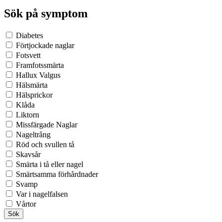
Sök på symptom
Diabetes
Förtjockade naglar
Fotsvett
Framfotssmärta
Hallux Valgus
Hälsmärta
Hälsprickor
Klåda
Liktorn
Missfärgade Naglar
Nageltrång
Röd och svullen tå
Skavsår
Smärta i tå eller nagel
Smärtsamma förhårdnader
Svamp
Var i nagelfalsen
Vårtor