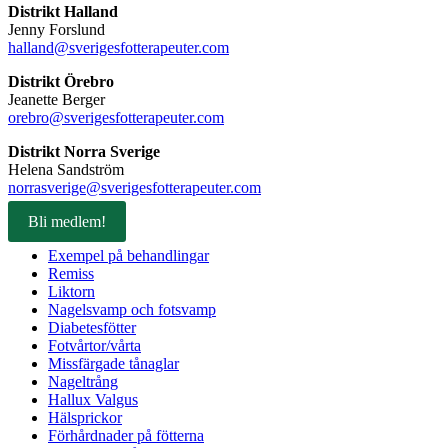
Distrikt Halland
Jenny Forslund
halland@sverigesfotterapeuter.com
Distrikt Örebro
Jeanette Berger
orebro@sverigesfotterapeuter.com
Distrikt Norra Sverige
Helena Sandström
norrasverige@sverigesfotterapeuter.com
Bli medlem!
Exempel på behandlingar
Remiss
Liktorn
Nagelsvamp och fotsvamp
Diabetesfötter
Fotvårtor/vårta
Missfärgade tånaglar
Nageltrång
Hallux Valgus
Hälsprickor
Förhårdnader på fötterna