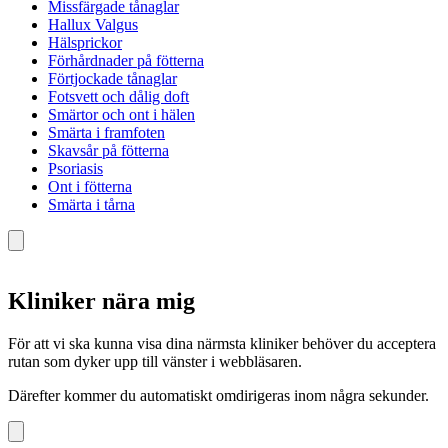
Missfärgade tånaglar
Hallux Valgus
Hälsprickor
Förhårdnader på fötterna
Förtjockade tånaglar
Fotsvett och dålig doft
Smärtor och ont i hälen
Smärta i framfoten
Skavsår på fötterna
Psoriasis
Ont i fötterna
Smärta i tårna
Kliniker nära mig
För att vi ska kunna visa dina närmsta kliniker behöver du acceptera
rutan som dyker upp till vänster i webbläsaren.
Därefter kommer du automatiskt omdirigeras inom några sekunder.