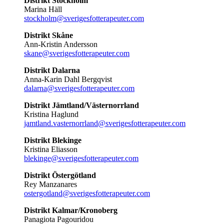
Distrikt Stockholm
Marina Häll
stockholm@sverigesfotterapeuter.com
Distrikt Skåne
Ann-Kristin Andersson
skane@sverigesfotterapeuter.com
Distrikt Dalarna
Anna-Karin Dahl Bergqvist
dalarna@sverigesfotterapeuter.com
Distrikt Jämtland/Västernorrland
Kristina Haglund
jamtland.vasternorrland@sverigesfotterapeuter.com
Distrikt Blekinge
Kristina Eliasson
blekinge@sverigesfotterapeuter.com
Distrikt Östergötland
Rey Manzanares
ostergotland@sverigesfotterapeuter.com
Distrikt Kalmar/Kronoberg
Panagiota Pagouridou