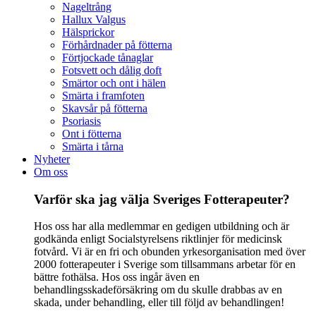
Nageltrång
Hallux Valgus
Hälsprickor
Förhårdnader på fötterna
Förtjockade tånaglar
Fotsvett och dålig doft
Smärtor och ont i hälen
Smärta i framfoten
Skavsår på fötterna
Psoriasis
Ont i fötterna
Smärta i tårna
Nyheter
Om oss
Varför ska jag välja Sveriges Fotterapeuter?
Hos oss har alla medlemmar en gedigen utbildning och är
godkända enligt Socialstyrelsens riktlinjer för medicinsk
fotvård. Vi är en fri och obunden yrkesorganisation med över
2000 fotterapeuter i Sverige som tillsammans arbetar för en
bättre fothälsa. Hos oss ingår även en
behandlingsskadeförsäkring om du skulle drabbas av en
skada, under behandling, eller till följd av behandlingen!