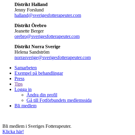
Distrikt Halland
Jenny Forslund
halland@sverigesfotterapeuter.com
Distrikt Örebro
Jeanette Berger
orebro@sverigesfotterapeuter.com
Distrikt Norra Sverige
Helena Sandström
norrasverige@sverigesfotterapeuter.com
Samarbeten
Exempel på behandlingar
Press
Tips
Logga in
Ändra din profil
Gå till Fotförbundets medlemssida
Bli medlem
Bli medlem i Sveriges Fotterapeuter.
Klicka här!