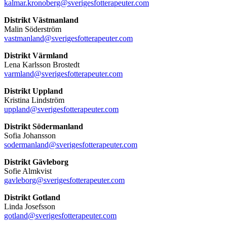
kalmar.kronoberg@sverigesfotterapeuter.com
Distrikt Västmanland
Malin Söderström
vastmanland@sverigesfotterapeuter.com
Distrikt Värmland
Lena Karlsson Brostedt
varmland@sverigesfotterapeuter.com
Distrikt Uppland
Kristina Lindström
uppland@sverigesfotterapeuter.com
Distrikt Södermanland
Sofia Johansson
sodermanland@sverigesfotterapeuter.com
Distrikt Gävleborg
Sofie Almkvist
gavleborg@sverigesfotterapeuter.com
Distrikt Gotland
Linda Josefsson
gotland@sverigesfotterapeuter.com