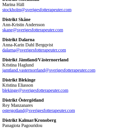
Marina Häll
stockholm@sverigesfotterapeuter.com
Distrikt Skåne
Ann-Kristin Andersson
skane@sverigesfotterapeuter.com
Distrikt Dalarna
Anna-Karin Dahl Bergqvist
dalarna@sverigesfotterapeuter.com
Distrikt Jämtland/Västernorrland
Kristina Haglund
jamtland.vasternorrland@sverigesfotterapeuter.com
Distrikt Blekinge
Kristina Eliasson
blekinge@sverigesfotterapeuter.com
Distrikt Östergötland
Rey Manzanares
ostergotland@sverigesfotterapeuter.com
Distrikt Kalmar/Kronoberg
Panagiota Pagouridou