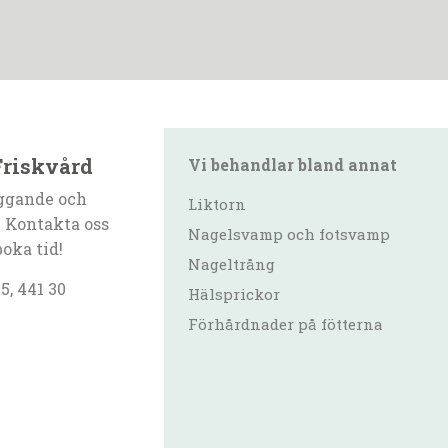
Friskvård
Vi behandlar bland annat
ggande och
Liktorn
 Kontakta oss
Nagelsvamp och fotsvamp
boka tid!
Nageltrång
5, 441 30
Hälsprickor
Förhårdnader på fötterna