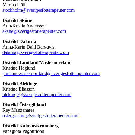
Marina Häll
stockholm@sverigesfotterapeuter.com
Distrikt Skåne
Ann-Kristin Andersson
skane@sverigesfotterapeuter.com
Distrikt Dalarna
Anna-Karin Dahl Bergqvist
dalarna@sverigesfotterapeuter.com
Distrikt Jämtland/Västernorrland
Kristina Haglund
jamtland.vasternorrland@sverigesfotterapeuter.com
Distrikt Blekinge
Kristina Eliasson
blekinge@sverigesfotterapeuter.com
Distrikt Östergötland
Rey Manzanares
ostergotland@sverigesfotterapeuter.com
Distrikt Kalmar/Kronoberg
Panagiota Pagouridou