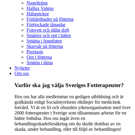
Nageltrång
Hallux Valgus
Hälsprickor
Förhårdnader på fötterna
Förtjockade tånaglar
Fotsvett och dålig doft
Smärtor och ont i hälen
Smärta i framfoten
Skavsår på fötterna
Psoriasis
Ont i fötterna
Smärta i tårna
Nyheter
Om oss
Varför ska jag välja Sveriges Fotterapeuter?
Hos oss har alla medlemmar en gedigen utbildning och är
godkända enligt Socialstyrelsens riktlinjer för medicinsk
fotvård. Vi är en fri och obunden yrkesorganisation med över
2000 fotterapeuter i Sverige som tillsammans arbetar för en
bättre fothälsa. Hos oss ingår även en
behandlingsskadeförsäkring om du skulle drabbas av en
skada, under behandling, eller till följd av behandlingen!