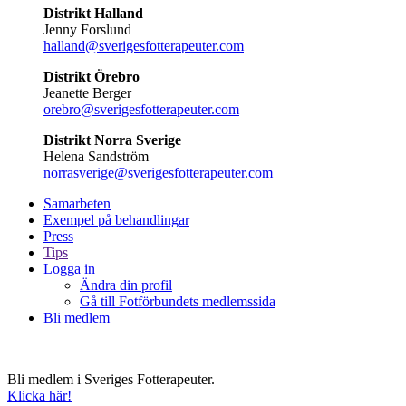
Distrikt Halland
Jenny Forslund
halland@sverigesfotterapeuter.com
Distrikt Örebro
Jeanette Berger
orebro@sverigesfotterapeuter.com
Distrikt Norra Sverige
Helena Sandström
norrasverige@sverigesfotterapeuter.com
Samarbeten
Exempel på behandlingar
Press
Tips
Logga in
Ändra din profil
Gå till Fotförbundets medlemssida
Bli medlem
Bli medlem i Sveriges Fotterapeuter.
Klicka här!