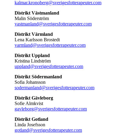
kalmar.kronoberg@sverigesfotterapeuter.com
Distrikt Västmanland
Malin Söderström
vastmanland@sverigesfotterapeuter.com
Distrikt Värmland
Lena Karlsson Brostedt
varmland@sverigesfotterapeuter.com
Distrikt Uppland
Kristina Lindström
uppland@sverigesfotterapeuter.com
Distrikt Södermanland
Sofia Johansson
sodermanland@sverigesfotterapeuter.com
Distrikt Gävleborg
Sofie Almkvist
gavleborg@sverigesfotterapeuter.com
Distrikt Gotland
Linda Josefsson
gotland@sverigesfotterapeuter.com