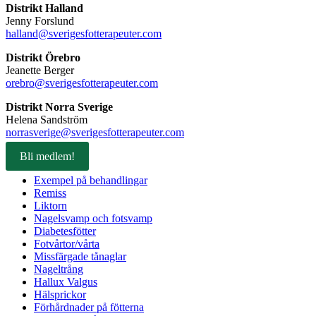
Distrikt Halland
Jenny Forslund
halland@sverigesfotterapeuter.com
Distrikt Örebro
Jeanette Berger
orebro@sverigesfotterapeuter.com
Distrikt Norra Sverige
Helena Sandström
norrasverige@sverigesfotterapeuter.com
Bli medlem!
Exempel på behandlingar
Remiss
Liktorn
Nagelsvamp och fotsvamp
Diabetesfötter
Fotvårtor/vårta
Missfärgade tånaglar
Nageltrång
Hallux Valgus
Hälsprickor
Förhårdnader på fötterna