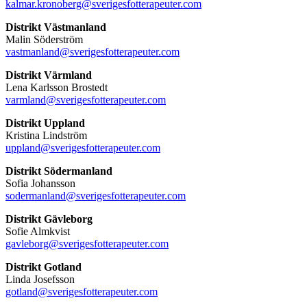
kalmar.kronoberg@sverigesfotterapeuter.com
Distrikt Västmanland
Malin Söderström
vastmanland@sverigesfotterapeuter.com
Distrikt Värmland
Lena Karlsson Brostedt
varmland@sverigesfotterapeuter.com
Distrikt Uppland
Kristina Lindström
uppland@sverigesfotterapeuter.com
Distrikt Södermanland
Sofia Johansson
sodermanland@sverigesfotterapeuter.com
Distrikt Gävleborg
Sofie Almkvist
gavleborg@sverigesfotterapeuter.com
Distrikt Gotland
Linda Josefsson
gotland@sverigesfotterapeuter.com