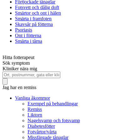
Förtjockade tånaglar
Fotsvett och dålig doft
Smärtor och ont i hälen
Smärta i framfoten
Skavsår på fötterna
Psoriasis
Ont i fötterna
Smärta i tårna
Hitta fotterapeut
Sök symptom
Kliniker nära mig
Jag har en remiss
Vanliga åkommor
Exempel på behandlingar
Remiss
Liktorn
Nagelsvamp och fotsvamp
Diabetesfötter
Fotvårtor/vårta
Missfärgade tånaglar