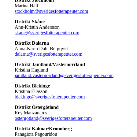
Distrikt Stockholm
Marina Häll
stockholm@sverigesfotterapeuter.com
Distrikt Skåne
Ann-Kristin Andersson
skane@sverigesfotterapeuter.com
Distrikt Dalarna
Anna-Karin Dahl Bergqvist
dalarna@sverigesfotterapeuter.com
Distrikt Jämtland/Västernorrland
Kristina Haglund
jamtland.vasternorrland@sverigesfotterapeuter.com
Distrikt Blekinge
Kristina Eliasson
blekinge@sverigesfotterapeuter.com
Distrikt Östergötland
Rey Manzanares
ostergotland@sverigesfotterapeuter.com
Distrikt Kalmar/Kronoberg
Panagiota Pagouridou