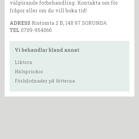
välgörande fotbehandling. Kontakta oss för
frågor eller om du vill boka tid!
ADRESS
Ristomta 2 B, 148 97 SORUNDA
TEL
0709-954066
Vi behandlar bland annat
Liktorn
Hälsprickor
Förhårdnader på fötterna