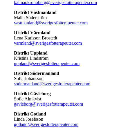
kalmar.kronoberg@sverigesfotterapeuter.com
Distrikt Västmanland
Malin Söderström
vastmanland@sverigesfotterapeuter.com
Distrikt Värmland
Lena Karlsson Brostedt
varmland@sverigesfotterapeuter.com
Distrikt Uppland
Kristina Lindström
uppland@sverigesfotterapeuter.com
Distrikt Södermanland
Sofia Johansson
sodermanland@sverigesfotterapeuter.com
Distrikt Gävleborg
Sofie Almkvist
gavleborg@sverigesfotterapeuter.com
Distrikt Gotland
Linda Josefsson
gotland@sverigesfotterapeuter.com