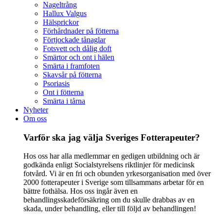
Nageltrång
Hallux Valgus
Hälsprickor
Förhårdnader på fötterna
Förtjockade tånaglar
Fotsvett och dålig doft
Smärtor och ont i hälen
Smärta i framfoten
Skavsår på fötterna
Psoriasis
Ont i fötterna
Smärta i tårna
Nyheter
Om oss
Varför ska jag välja Sveriges Fotterapeuter?
Hos oss har alla medlemmar en gedigen utbildning och är
godkända enligt Socialstyrelsens riktlinjer för medicinsk
fotvård. Vi är en fri och obunden yrkesorganisation med över
2000 fotterapeuter i Sverige som tillsammans arbetar för en
bättre fothälsa. Hos oss ingår även en
behandlingsskadeförsäkring om du skulle drabbas av en
skada, under behandling, eller till följd av behandlingen!