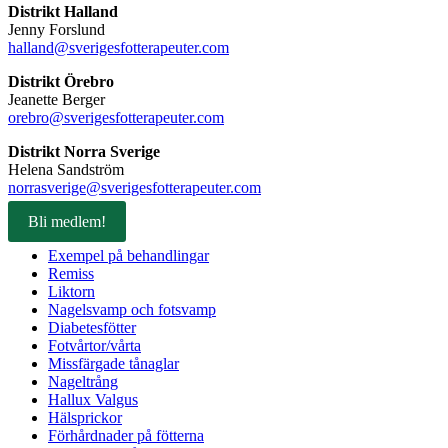
Distrikt Halland
Jenny Forslund
halland@sverigesfotterapeuter.com
Distrikt Örebro
Jeanette Berger
orebro@sverigesfotterapeuter.com
Distrikt Norra Sverige
Helena Sandström
norrasverige@sverigesfotterapeuter.com
Bli medlem!
Exempel på behandlingar
Remiss
Liktorn
Nagelsvamp och fotsvamp
Diabetesfötter
Fotvårtor/vårta
Missfärgade tånaglar
Nageltrång
Hallux Valgus
Hälsprickor
Förhårdnader på fötterna