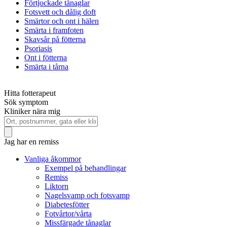
Förtjockade tånaglar
Fotsvett och dålig doft
Smärtor och ont i hälen
Smärta i framfoten
Skavsår på fötterna
Psoriasis
Ont i fötterna
Smärta i tårna
Hitta fotterapeut
Sök symptom
Kliniker nära mig
Jag har en remiss
Vanliga åkommor
Exempel på behandlingar
Remiss
Liktorn
Nagelsvamp och fotsvamp
Diabetesfötter
Fotvårtor/vårta
Missfärgade tånaglar