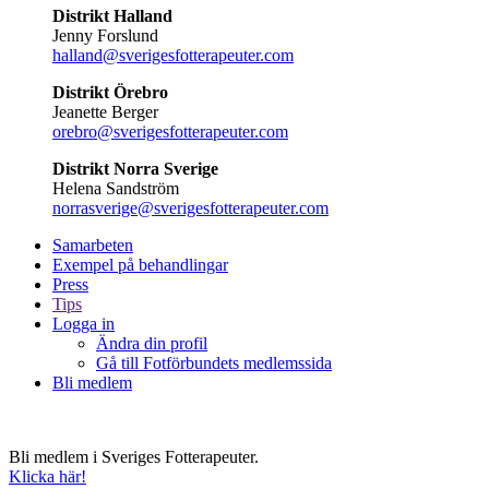
Distrikt Halland
Jenny Forslund
halland@sverigesfotterapeuter.com
Distrikt Örebro
Jeanette Berger
orebro@sverigesfotterapeuter.com
Distrikt Norra Sverige
Helena Sandström
norrasverige@sverigesfotterapeuter.com
Samarbeten
Exempel på behandlingar
Press
Tips
Logga in
Ändra din profil
Gå till Fotförbundets medlemssida
Bli medlem
Bli medlem i Sveriges Fotterapeuter.
Klicka här!