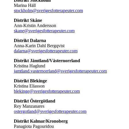
Distrikt Stockholm
Marina Häll
stockholm@sverigesfotterapeuter.com
Distrikt Skåne
Ann-Kristin Andersson
skane@sverigesfotterapeuter.com
Distrikt Dalarna
Anna-Karin Dahl Bergqvist
dalarna@sverigesfotterapeuter.com
Distrikt Jämtland/Västernorrland
Kristina Haglund
jamtland.vasternorrland@sverigesfotterapeuter.com
Distrikt Blekinge
Kristina Eliasson
blekinge@sverigesfotterapeuter.com
Distrikt Östergötland
Rey Manzanares
ostergotland@sverigesfotterapeuter.com
Distrikt Kalmar/Kronoberg
Panagiota Pagouridou