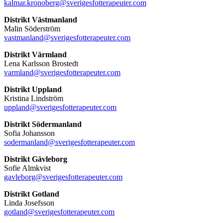
kalmar.kronoberg@sverigesfotterapeuter.com
Distrikt Västmanland
Malin Söderström
vastmanland@sverigesfotterapeuter.com
Distrikt Värmland
Lena Karlsson Brostedt
varmland@sverigesfotterapeuter.com
Distrikt Uppland
Kristina Lindström
uppland@sverigesfotterapeuter.com
Distrikt Södermanland
Sofia Johansson
sodermanland@sverigesfotterapeuter.com
Distrikt Gävleborg
Sofie Almkvist
gavleborg@sverigesfotterapeuter.com
Distrikt Gotland
Linda Josefsson
gotland@sverigesfotterapeuter.com