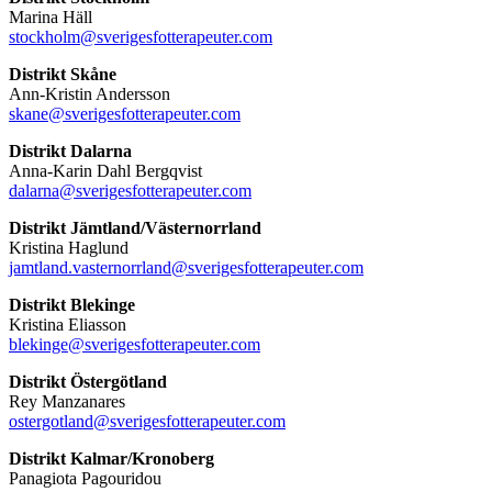
Marina Häll
stockholm@sverigesfotterapeuter.com
Distrikt Skåne
Ann-Kristin Andersson
skane@sverigesfotterapeuter.com
Distrikt Dalarna
Anna-Karin Dahl Bergqvist
dalarna@sverigesfotterapeuter.com
Distrikt Jämtland/Västernorrland
Kristina Haglund
jamtland.vasternorrland@sverigesfotterapeuter.com
Distrikt Blekinge
Kristina Eliasson
blekinge@sverigesfotterapeuter.com
Distrikt Östergötland
Rey Manzanares
ostergotland@sverigesfotterapeuter.com
Distrikt Kalmar/Kronoberg
Panagiota Pagouridou