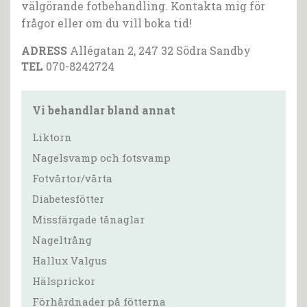
välgörande fotbehandling. Kontakta mig för
frågor eller om du vill boka tid!
ADRESS
Allégatan 2, 247 32 Södra Sandby
TEL
070-8242724
Vi behandlar bland annat
Liktorn
Nagelsvamp och fotsvamp
Fotvårtor/vårta
Diabetesfötter
Missfärgade tånaglar
Nageltrång
Hallux Valgus
Hälsprickor
Förhårdnader på fötterna