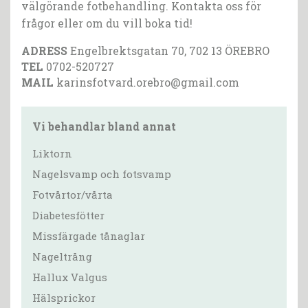
välgörande fotbehandling. Kontakta oss för
frågor eller om du vill boka tid!
ADRESS
Engelbrektsgatan 70, 702 13 ÖREBRO
TEL
0702-520727
MAIL
karinsfotvard.orebro@gmail.com
Vi behandlar bland annat
Liktorn
Nagelsvamp och fotsvamp
Fotvårtor/vårta
Diabetesfötter
Missfärgade tånaglar
Nageltrång
Hallux Valgus
Hälsprickor