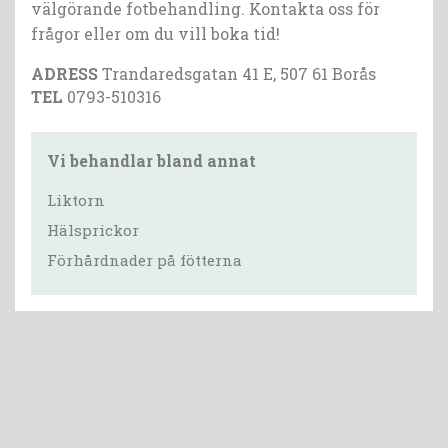
välgörande fotbehandling. Kontakta oss för
frågor eller om du vill boka tid!
ADRESS
Trandaredsgatan 41 E, 507 61 Borås
TEL
0793-510316
Vi behandlar bland annat
Liktorn
Hälsprickor
Förhårdnader på fötterna