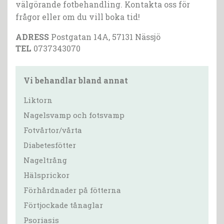
välgörande fotbehandling. Kontakta oss för
frågor eller om du vill boka tid!
ADRESS
Postgatan 14A, 57131 Nässjö
TEL
0737343070
Vi behandlar bland annat
Liktorn
Nagelsvamp och fotsvamp
Fotvårtor/vårta
Diabetesfötter
Nageltrång
Hälsprickor
Förhårdnader på fötterna
Förtjockade tånaglar
Psoriasis