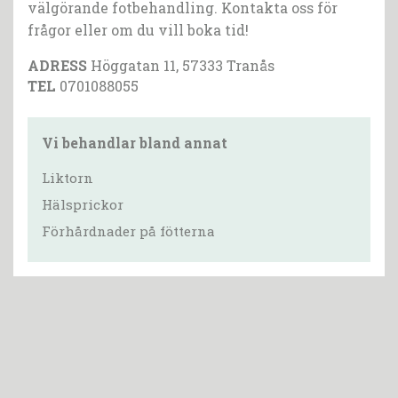
välgörande fotbehandling. Kontakta oss för
frågor eller om du vill boka tid!
ADRESS
Höggatan 11, 57333 Tranås
TEL
0701088055
Vi behandlar bland annat
Liktorn
Hälsprickor
Förhårdnader på fötterna