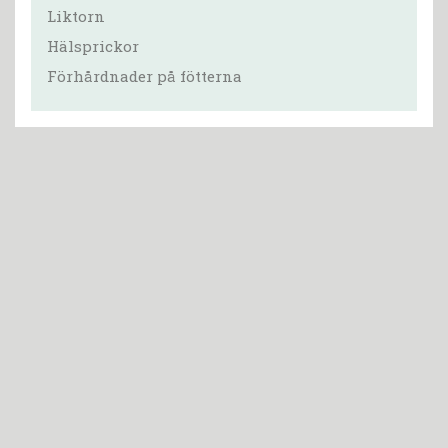
Liktorn
Hälsprickor
Förhårdnader på fötterna