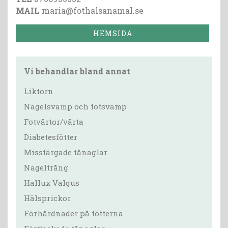
MAIL
maria@fothalsanamal.se
HEMSIDA
Vi behandlar bland annat
Liktorn
Nagelsvamp och fotsvamp
Fotvårtor/vårta
Diabetesfötter
Missfärgade tånaglar
Nageltrång
Hallux Valgus
Hälsprickor
Förhårdnader på fötterna