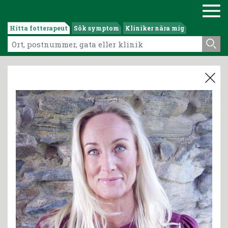
Hitta fotterapeut
Sök symptom
Kliniker nära mig