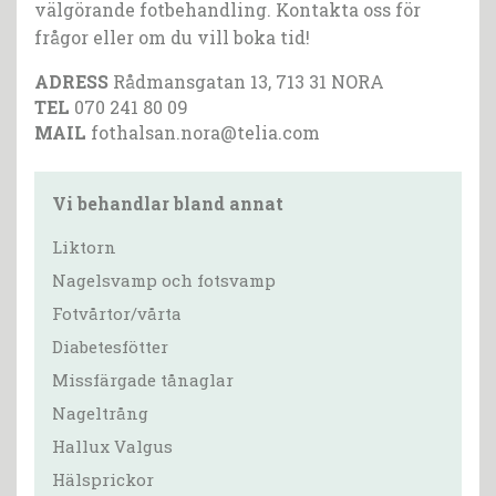
välgörande fotbehandling. Kontakta oss för
frågor eller om du vill boka tid!
ADRESS
Rådmansgatan 13, 713 31 NORA
TEL
070 241 80 09
MAIL
fothalsan.nora@telia.com
Vi behandlar bland annat
Liktorn
Nagelsvamp och fotsvamp
Fotvårtor/vårta
Diabetesfötter
Missfärgade tånaglar
Nageltrång
Hallux Valgus
Hälsprickor