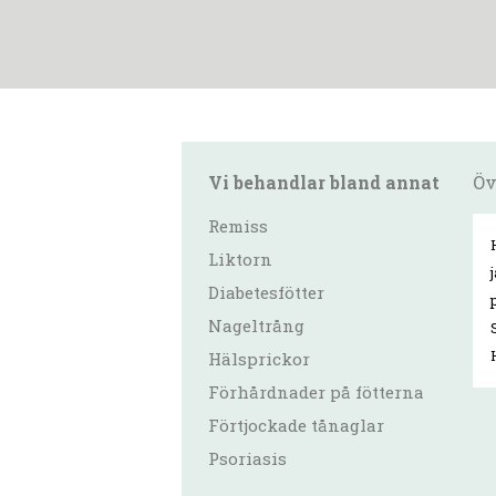
Vi behandlar bland annat
Öv
Remiss
Liktorn
Diabetesfötter
Nageltrång
Hälsprickor
Förhårdnader på fötterna
Förtjockade tånaglar
Psoriasis