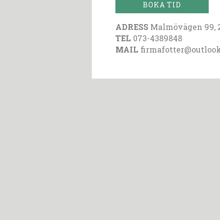
BOKA TID
ADRESS
Malmövägen 99, 
TEL
073-4389848
MAIL
firmafotter@outloo