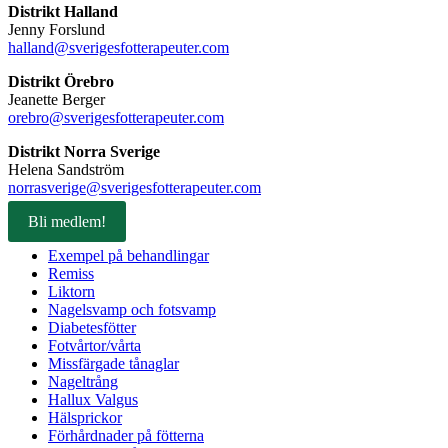
Distrikt Halland
Jenny Forslund
halland@sverigesfotterapeuter.com
Distrikt Örebro
Jeanette Berger
orebro@sverigesfotterapeuter.com
Distrikt Norra Sverige
Helena Sandström
norrasverige@sverigesfotterapeuter.com
Bli medlem!
Exempel på behandlingar
Remiss
Liktorn
Nagelsvamp och fotsvamp
Diabetesfötter
Fotvårtor/vårta
Missfärgade tånaglar
Nageltrång
Hallux Valgus
Hälsprickor
Förhårdnader på fötterna