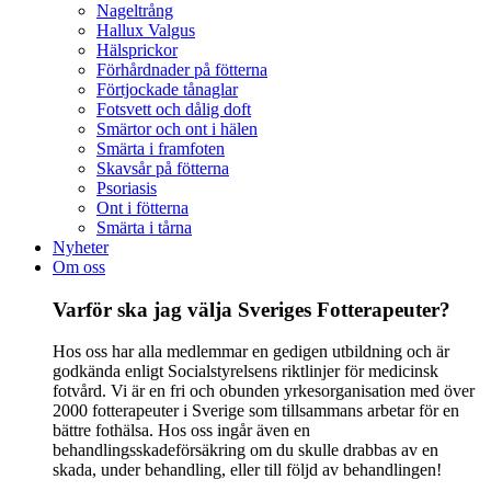
Nageltrång
Hallux Valgus
Hälsprickor
Förhårdnader på fötterna
Förtjockade tånaglar
Fotsvett och dålig doft
Smärtor och ont i hälen
Smärta i framfoten
Skavsår på fötterna
Psoriasis
Ont i fötterna
Smärta i tårna
Nyheter
Om oss
Varför ska jag välja Sveriges Fotterapeuter?
Hos oss har alla medlemmar en gedigen utbildning och är
godkända enligt Socialstyrelsens riktlinjer för medicinsk
fotvård. Vi är en fri och obunden yrkesorganisation med över
2000 fotterapeuter i Sverige som tillsammans arbetar för en
bättre fothälsa. Hos oss ingår även en
behandlingsskadeförsäkring om du skulle drabbas av en
skada, under behandling, eller till följd av behandlingen!