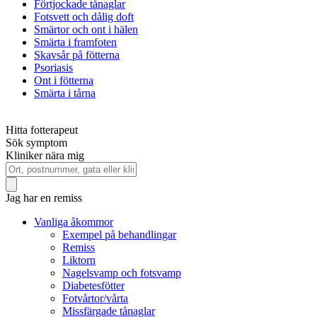
Förtjockade tånaglar
Fotsvett och dålig doft
Smärtor och ont i hälen
Smärta i framfoten
Skavsår på fötterna
Psoriasis
Ont i fötterna
Smärta i tårna
Hitta fotterapeut
Sök symptom
Kliniker nära mig
Jag har en remiss
Vanliga åkommor
Exempel på behandlingar
Remiss
Liktorn
Nagelsvamp och fotsvamp
Diabetesfötter
Fotvårtor/vårta
Missfärgade tånaglar