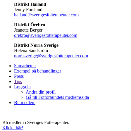
Distrikt Halland
Jenny Forslund
halland@sverigesfotterapeuter.com
Distrikt Örebro
Jeanette Berger
orebro@sverigesfotterapeuter.com
Distrikt Norra Sverige
Helena Sandström
norrasverige@sverigesfotterapeuter.com
Samarbeten
Exempel på behandlingar
Press
Tips
Logga in
Ändra din profil
Gå till Fotförbundets medlemssida
Bli medlem
Bli medlem i Sveriges Fotterapeuter.
Klicka här!