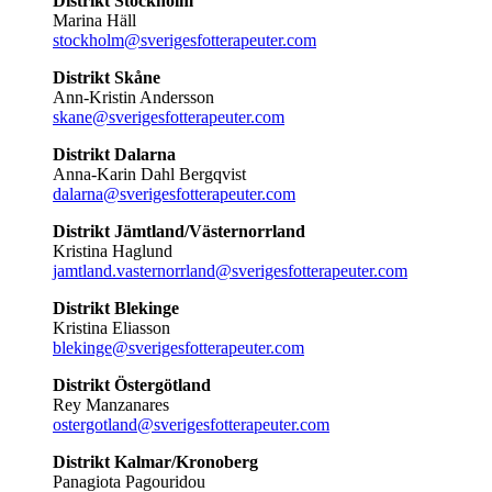
Distrikt Stockholm
Marina Häll
stockholm@sverigesfotterapeuter.com
Distrikt Skåne
Ann-Kristin Andersson
skane@sverigesfotterapeuter.com
Distrikt Dalarna
Anna-Karin Dahl Bergqvist
dalarna@sverigesfotterapeuter.com
Distrikt Jämtland/Västernorrland
Kristina Haglund
jamtland.vasternorrland@sverigesfotterapeuter.com
Distrikt Blekinge
Kristina Eliasson
blekinge@sverigesfotterapeuter.com
Distrikt Östergötland
Rey Manzanares
ostergotland@sverigesfotterapeuter.com
Distrikt Kalmar/Kronoberg
Panagiota Pagouridou