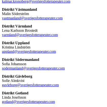
kalmar.kronoberg@sverigesfotterapeuter.com
Distrikt Västmanland
Malin Söderström
vastmanland@sverigesfotterapeuter.com
Distrikt Värmland
Lena Karlsson Brostedt
varmland@sverigesfotterapeuter.com
Distrikt Uppland
Kristina Lindström
uppland@sverigesfotterapeuter.com
Distrikt Södermanland
Sofia Johansson
sodermanland@sverigesfotterapeuter.com
Distrikt Gävleborg
Sofie Almkvist
gavleborg@sverigesfotterapeuter.com
Distrikt Gotland
Linda Josefsson
gotland@sverigesfotterapeuter.com