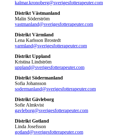
kalmar.kronoberg@sverigesfotterapeuter.com
Distrikt Västmanland
Malin Söderström
vastmanland@sverigesfotterapeuter.com
Distrikt Värmland
Lena Karlsson Brostedt
varmland@sverigesfotterapeuter.com
Distrikt Uppland
Kristina Lindström
uppland@sverigesfotterapeuter.com
Distrikt Södermanland
Sofia Johansson
sodermanland@sverigesfotterapeuter.com
Distrikt Gävleborg
Sofie Almkvist
gavleborg@sverigesfotterapeuter.com
Distrikt Gotland
Linda Josefsson
gotland@sverigesfotterapeuter.com