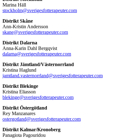
Marina Häll
stockholm@sverigesfotterapeuter.com
Distrikt Skåne
Ann-Kristin Andersson
skane@sverigesfotterapeuter.com
Distrikt Dalarna
Anna-Karin Dahl Bergqvist
dalarna@sverigesfotterapeuter.com
Distrikt Jämtland/Västernorrland
Kristina Haglund
jamtland.vasternorrland@sverigesfotterapeuter.com
Distrikt Blekinge
Kristina Eliasson
blekinge@sverigesfotterapeuter.com
Distrikt Östergötland
Rey Manzanares
ostergotland@sverigesfotterapeuter.com
Distrikt Kalmar/Kronoberg
Panagiota Pagouridou