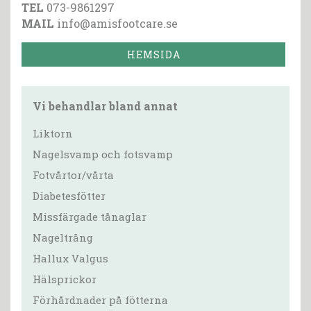
TEL
073-9861297
MAIL
info@amisfootcare.se
HEMSIDA
Vi behandlar bland annat
Liktorn
Nagelsvamp och fotsvamp
Fotvårtor/vårta
Diabetesfötter
Missfärgade tånaglar
Nageltrång
Hallux Valgus
Hälsprickor
Förhårdnader på fötterna