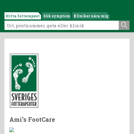
Hitta fotterapeut
Sök symptom
Kliniker nära mig
Ami’s FootCare